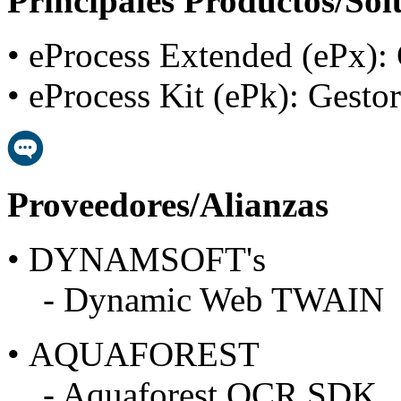
Principales Productos/Sol
• eProcess Extended (ePx):
• eProcess Kit (ePk): Gesto
Proveedores/Alianzas
• DYNAMSOFT's
- Dynamic Web TWAIN
• AQUAFOREST
- Aquaforest OCR SDK