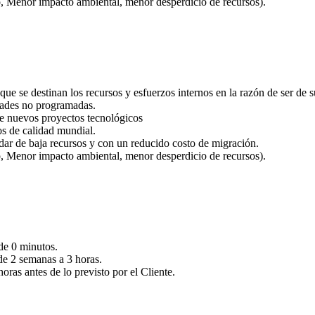
o, Menor impacto ambiental, menor desperdicio de recursos).
ue se destinan los recursos y esfuerzos internos en la razón de ser de 
idades no programadas.
de nuevos proyectos tecnológicos
ios de calidad mundial.
n dar de baja recursos y con un reducido costo de migración.
o, Menor impacto ambiental, menor desperdicio de recursos).
de 0 minutos.
 de 2 semanas a 3 horas.
ras antes de lo previsto por el Cliente.