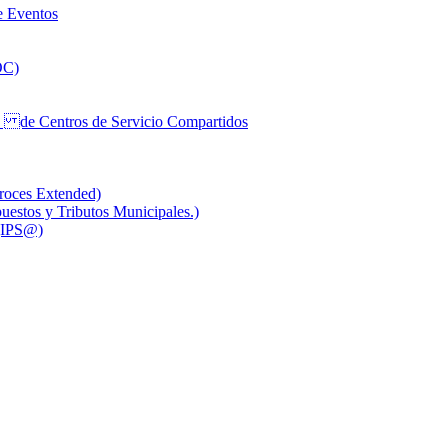
e Eventos
OC)
a de Centros de Servicio Compartidos
roces Extended)
stos y Tributos Municipales.)
 (IPS@)