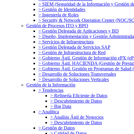
> SIEM (Seguridad de la Información y Gestión d
> Gestión de Identidades
> Ingeniería de Roles
> Security & Network Operation Center (NOC/S
Gestión de Procesos ITO y BPO
> Gestión Delegada de Aplicaciones y BD
> Diseño, Implementación y Gestión Administrad
> Servicios de Infraestructura
> Gestión Delegada de Servicios SAP
> Gestión de Infraestructura de Red
> Gobierno Ágil. Gestión de Información ePX (eP
> Gobierno Ágil. HACIENDA (Gestión de Presupue
> Gobierno Ágil. Gestión en Programas de Salud
> Desarrollo de Soluciones Transversales
> Desarrollo de Soluciones Verticales
Gestión de la Información
> Tendencias
> Refinería Eficiente de Datos
> Descubrimiento de Datos
> Big Data
> Analítica
> Analísis Ágil de Negocios
> Descubrimiento de Datos
> Gestión de Datos
> Calidad de Datos